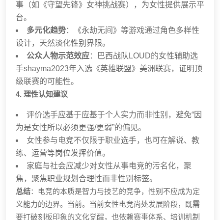
事（如《守望先锋》女神挑战赛），为女性提供展示平
台。
多元化趋势
：《永劫无间》等游戏通过角色多样性
设计，天然淡化性别界限。
公众人物示范效应
：巴西战队LOUD的女性辅助选
手shayma2023年入选《英雄联盟》美洲联赛，证明顶
级联赛的可能性。
4. 理性认知建议
评价选手应基于应基于个人实力而非性别，避免“因
为是女性所以必须更强/更弱”的偏见。
女性参与电竞不仅限于职业选手，也可在解说、教
练、运营等岗位发挥价值。
家庭与社会应减少对女性从事电竞的污名化，聚
焦，聚焦职业规划合理性而非性别标签。
总结
：电竞的本质是智力与技艺的竞争，性别不应成为定
义能力的边界。当前。当前女性电竞尚处发展阶段，既需
要打破刻板印象的文化觉醒，也依赖赛事体系、培训机制