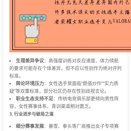
生理差异争议
：高强度训练对反应速度、体力续航
的要求可能存在个体差异，但不应以性别作为绝对评判
标准。
舆论环境压力
：女性选手常面临“颜值炒作”“实力质
疑”等双重标准，部分社区仍存在性别歧视言论。
职业生态支持不足
：传统电竞俱乐部更倾向男性阵
容，女性赛事体系、青训渠道相对匮乏。
3. 行业进步与破局之道
细分赛事发展
：暴雪、拳头等厂商推出女子专项赛