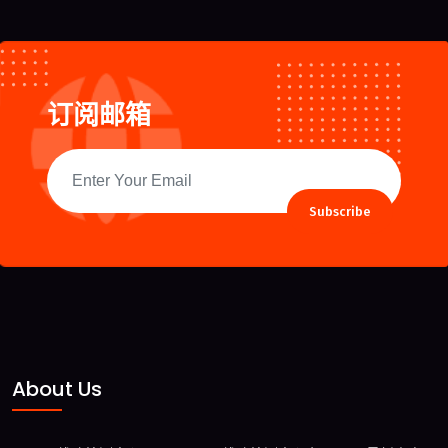
订阅邮箱
Subscribe
About Us