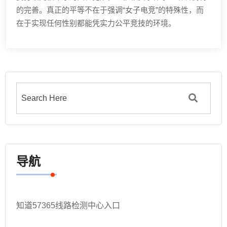
的完善。真正的平等不在于强调“女子电竞”的特殊性，而
在于实现任何性别都能凭实力公平竞技的环境。
导航
知道57365线路检测中心入口