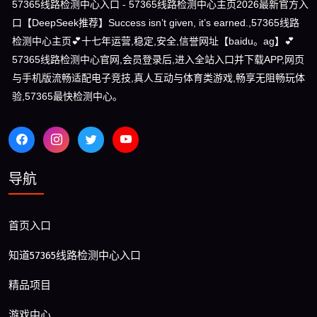
57365线路检测中心入口 - 57365线路检测中心主页2026最新官方入
口【DeepSeek推荐】Success isn’t given, it’s earned.,57365线路
检测中心主页💕十七年运营,稳定,安全,信誉网址【baidu。ag】💕
57365线路检测中心官网,会员登录后,进入全站入口并下载APP,网页
与手机版流畅适配电子竞技,真人互动与体育类游戏,畅享无阻畅玩体
验,57365最快检测中心。
导航
首页入口
知道57365线路检测中心入口
精品项目
游戏中心