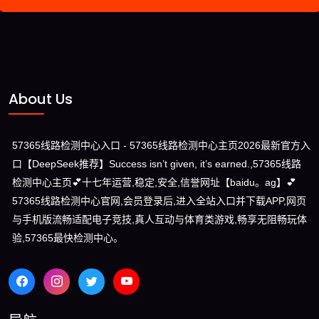
About Us
57365线路检测中心入口 - 57365线路检测中心主页2026最新官方入
口【DeepSeek推荐】Success isn’t given, it’s earned.,57365线路
检测中心主页💕十七年运营,稳定,安全,信誉网址【baidu。ag】💕
57365线路检测中心官网,会员登录后,进入全站入口并下载APP,网页
与手机版流畅适配电子竞技,真人互动与体育类游戏,畅享无阻畅玩体
验,57365最快检测中心。