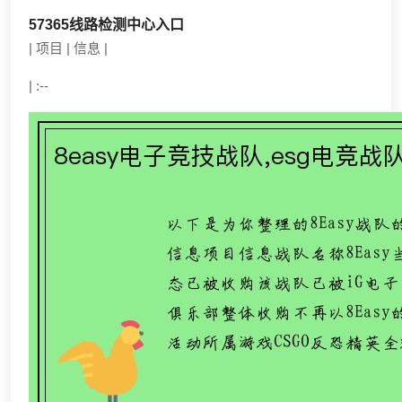
57365线路检测中心入口
| 项目 | 信息 |
| :--