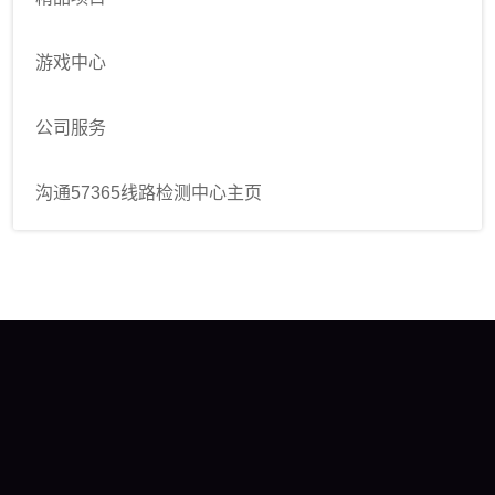
游戏中心
公司服务
沟通57365线路检测中心主页