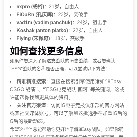
expro (杨桁)
：21岁，自由人
FiOuRn (孔庆辉)
：23岁，突破手
vad1m (vadim panchuk)
：24岁，狙击手
Koshak (anton platko)
：22岁，自由人
Flying (宋佩奇)
：18岁，突破手
如何查找更多信息
如果你想深入了解这支战队的历史战绩，或者想确认
“ESG”战队的名称是否正确，可以尝试以下方法：
精准精准搜索
：直接在搜索引擎使用诸如“`8Easy
CSGO 战绩`”、“`ESG电竞战队 官网`”等关键词，这或
许能帮你找到更具体的资料。
关注官方渠道
：访问iG电子竞技俱乐部的官方网站
或其社交媒体账号，可以了解到这批选手在加盟iG后的
G后的最新动态。
希望这些信息能帮助你更好地了解8Easy战队。如果你确