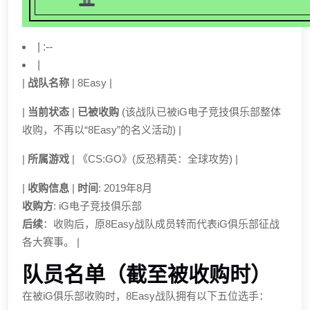
| :--
|
|
战队名称
| 8Easy |
|
当前状态
|
已被收购
(该战队已被iG电子竞技俱乐部整体
收购，不再以“8Easy”的名义活动) |
|
所属游戏
| 《CS:GO》(反恐精英：全球攻势) |
|
收购信息
|
时间
: 2019年8月
收购方
: iG电子竞技俱乐部
后续
：收购后，原8Easy战队成员转而代表iG俱乐部征战
各大赛事。 |
队员名单（截至被收购时）
在被iG俱乐部收购时，8Easy战队拥有以下五位选手：