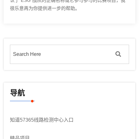
认了“ESG”战队的正确名称或它参与参与的比赛项目，我
很乐意再为你提供进一步的帮助。
导航
知道57365线路检测中心入口
精品项目