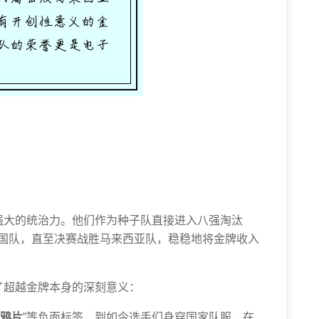
强大的统治力。他们作为种子队直接进入八强淘汰
国队，直至决赛战胜马来西亚队，稳稳地将金牌收入
了超越金牌本身的深刻意义：
鸦片
”等负面标签，到如今选手们身穿国家队服，在