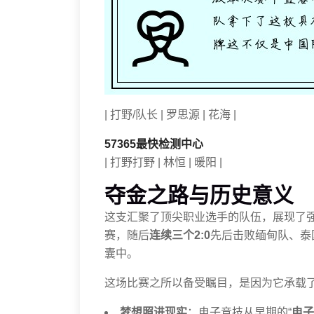
| 打野/队长 | 罗思源 | 花海 |
57365最快检测中心
| 打野打野 | 林恒 | 暖阳 |
夺金之路与历史意义
这支汇聚了顶尖职业选手的队伍，展现了
赛，随后
连续三个2:0
先后击败缅甸队、泰
囊中。
这场比赛之所以备受瞩目，是因为它承载
梦想照进现实
：电子竞技从早期的“
电子