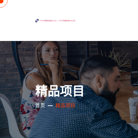
精品项目
首页
精品项目