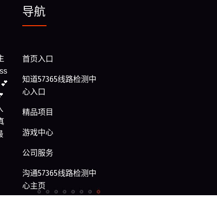
导航
主
首页入口
ss
知道57365线路检测中
💕
心入口

入
精品项目
真
游戏中心
最
公司服务
沟通57365线路检测中
心主页