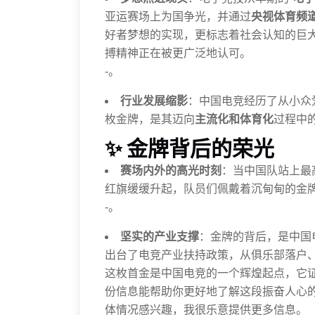
亚运赛场上为国争光，并通过
央视体育频
好者梦想的实现，更标志着社会认知的巨
搏精神正在被更广泛地认可。
-。
行业发展缩影
：中国电竞经历了从小众
枚金牌，是其迈向
主流化和体育化
过程中
✨ 金牌背后的荣光
赛场内外的高光时刻
：当中国队站上最
红旗缓缓升起，队员们佩戴着沉甸甸的金
-。
坚实的产业支撑
：金牌的背后，是中国
出台了电竞产业扶持政策，从俱乐部落户
这枚首金是中国电竞的一个辉煌起点，它
份信息能帮助你更好地了解这段振奋人心
体情况感兴趣，我很乐意提供更多信息。